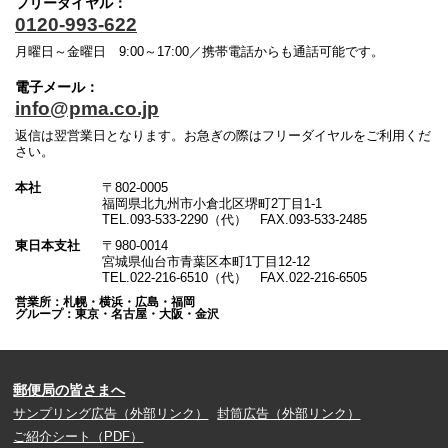
フリーダイヤル：
0120-993-622
月曜日～金曜日 9:00～17:00／携帯電話からも通話可能です。
電子メール：
info@pma.co.jp
返信は翌営業日となります。お急ぎの際はフリーダイヤルをご利用くだ
さい。
本社
〒802-0005
福岡県北九州市小倉北区堺町2丁目1-1
TEL.093-533-2290（代） FAX.093-533-2485
東日本支社
〒980-0014
宮城県仙台市青葉区本町1丁目12-12
TEL.022-216-6510（代） FAX.022-216-6505
営業所：札幌・横浜・広島・福岡
グループ：東京・名古屋・大阪・金沢
郵便局の皆さまへ
サンプリング広告（外部リンク）
封筒広告（外部リンク）
ご紹介シート（PDF）