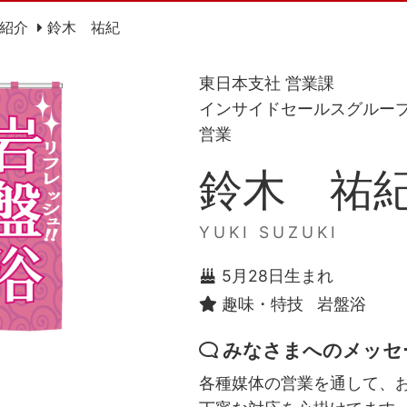
紹介
鈴木 祐紀
東日本支社 営業課
インサイドセールスグルー
営業
鈴木 祐
YUKI SUZUKI
5月28日生まれ
趣味・特技
岩盤浴
みなさまへのメッセ
各種媒体の営業を通して、